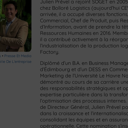
Julien Prével a rejoint SOGET en 2005
chez Bolloré Logistics (aujourd’hui CE
arrivée, il a occupé diverses foncti
Commercial, Chef de Produit, puis R
d’Information, avant de prendre la têt
Ressources Humaines en 2016. Membre
il a contribué activement à la réorgan
l’industrialisation de la production lo
Factory.
s
•
Presse Et Media
Vie De L’entreprise
Diplômé d’un B.A. en Business Manage
d’Édimbourg et d’un DESS en Commerc
Marketing de l’Université Le Havre No
démontré au cours de sa carrière une
des responsabilités stratégiques et o
expertise particulière dans la transfo
l’optimisation des processus internes.
de Directeur Général, Julien Prével 
dans la croissance et l’internationali
consolidant les équipes et en assurant
opérationnelle. Cette nomination s’in