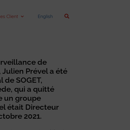
es Client
English
urveillance de
 Julien Prével a été
l de SOGET,
e, qui a quitté
re un groupe
el était Directeur
ctobre 2021.