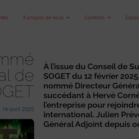
ités
À propos de nous
Contacts
Espac
nommé
À l’issue du Conseil de S
al de
SOGET du 12 février 2025,
nommé Directeur Généra
OGET
succédant à Hervé Cornèd
l’entreprise pour rejoind
14 avril 2025
international. Julien Prév
Général Adjoint depuis o