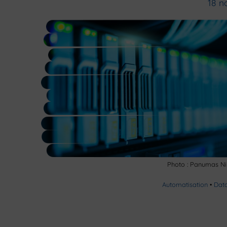
18 n
Photo : Panumas Ni
Automatisation
•
Dat