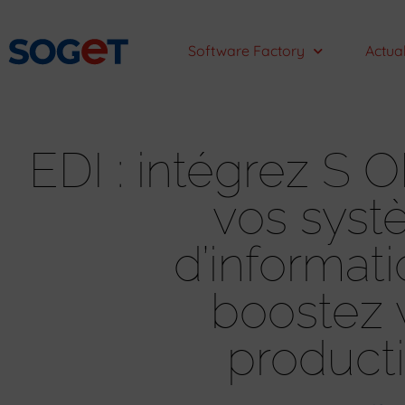
Software Factory
Actual
EDI : intégrez S 
vos sys
d’informati
boostez 
producti