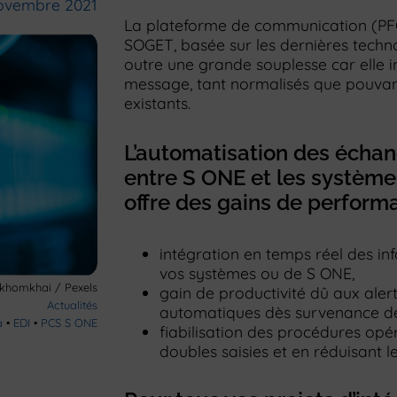
ovembre 2021
La plateforme de communication (PFC
SOGET, basée sur les dernières techno
outre une grande souplesse car elle i
message, tant normalisés que pouvan
existants.
L’automatisation des écha
entre S ONE et les systèmes
offre des gains de perform
intégration en temps réel des i
vos systèmes ou de S ONE,
khomkhai / Pexels
gain de productivité dû aux ale
Actualités
automatiques dès survenance d
a
•
EDI
•
PCS S ONE
fiabilisation des procédures opé
doubles saisies et en réduisant le