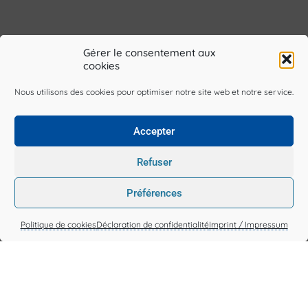
Gérer le consentement aux
cookies
Crédit photo :
Irene Strong
on
Unsplash
Nous utilisons des cookies pour optimiser notre site web et notre service.
Accepter
Refuser
Préférences
Politique de cookies
Déclaration de confidentialité
Imprint / Impressum
4, rue des Lamaneurs
76600 Le Havre, France